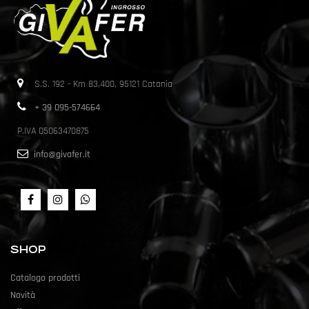
S.S. 192 - Km 83,400, 95121 Catania
+ 39 095-574664
P.IVA 05063470875
info@givafer.it
SHOP
Catalogo prodotti
Novità