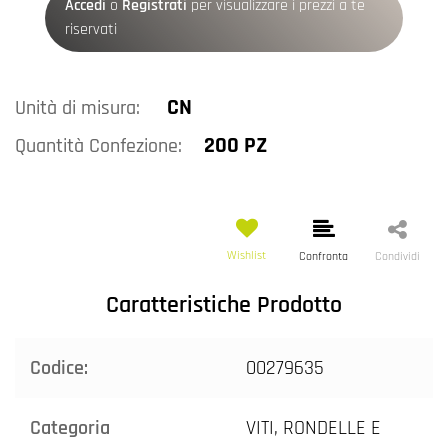
Accedi
o
Registrati
per visualizzare i prezzi a te
riservati
CN
Unità di misura:
200 PZ
Quantità Confezione:
Wishlist
Confronta
Condividi
Caratteristiche Prodotto
Codice:
00279635
Categoria
VITI, RONDELLE E