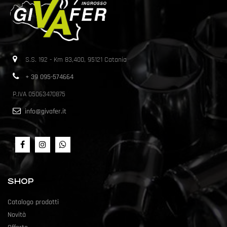
S.S. 192 - Km 83,400, 95121 Catania
+ 39 095-574664
P.IVA 05063470875
info@givafer.it
SHOP
Catalogo prodotti
Novità