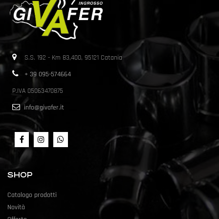
S.S. 192 - Km 83,400, 95121 Catania
+ 39 095-574664
P.IVA 05063470875
info@givafer.it
SHOP
Catalogo prodotti
Novità