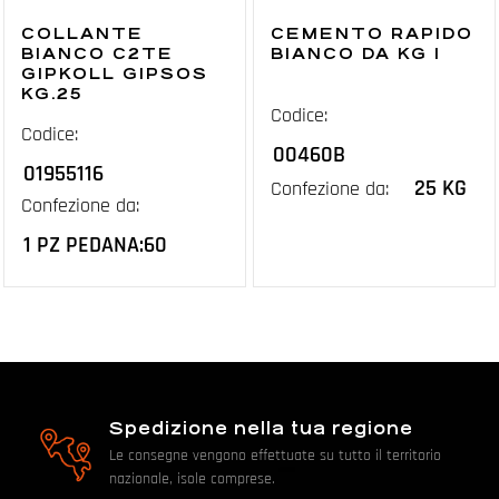
COLLANTE
CEMENTO RAPIDO
BIANCO C2TE
BIANCO DA KG 1
GIPKOLL GIPSOS
KG.25
Codice:
Codice:
00460B
01955116
25 KG
Confezione da:
Confezione da:
1 PZ PEDANA:60
Spedizione nella tua regione
Le consegne vengono effettuate su tutto il territorio
nazionale, isole comprese.