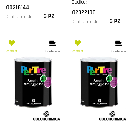
Codice:
00316144
02322100
6 PZ
Confezione da:
6 PZ
Confezione da:
Wishlist
Wishlist
Confronta
Confronta