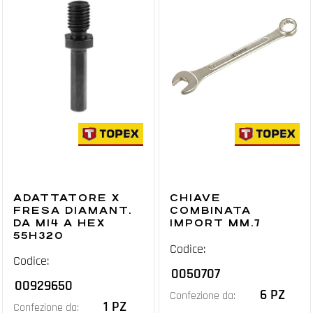
ADATTATORE X
CHIAVE
FRESA DIAMANT.
COMBINATA
DA M14 A HEX
IMPORT MM.7
55H320
Codice:
Codice:
0050707
00929650
6 PZ
Confezione da:
1 PZ
Confezione da: