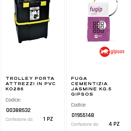
TROLLEY PORTA
FUGA
ATTREZZI IN PVC
CEMENTIZIA
KO286
JASMINE KG.5
GIPSOS
Codice:
Codice:
00388532
01955148
1 PZ
Confezione da:
4 PZ
Confezione da: