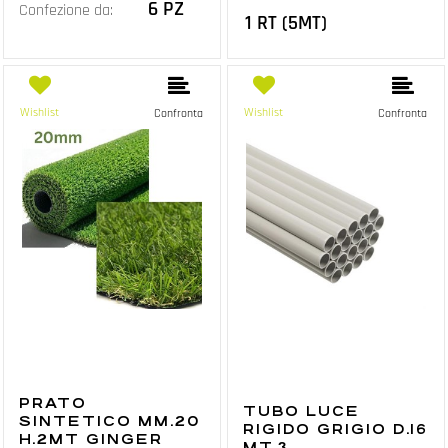
6 PZ
Confezione da:
1 RT (5MT)
Wishlist
Wishlist
Confronta
Confronta
PRATO
TUBO LUCE
SINTETICO MM.20
RIGIDO GRIGIO D.16
H.2MT GINGER
MT.3