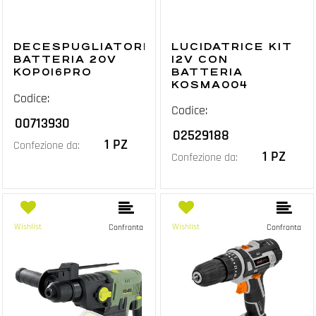
DECESPUGLIATORE
LUCIDATRICE KIT
BATTERIA 20V
12V CON
KOP016PRO
BATTERIA
KOSMA004
Codice:
Codice:
00713930
02529188
1 PZ
Confezione da:
1 PZ
Confezione da:
Wishlist
Wishlist
Confronta
Confronta