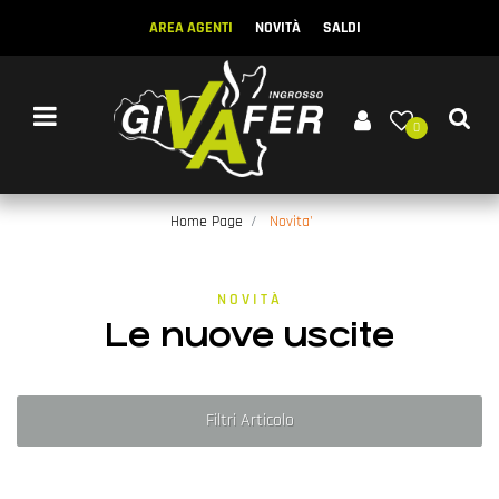
AREA AGENTI
NOVITÀ
SALDI
Open menu
0
Home Page
Novita'
NOVITÀ
Le nuove uscite
Filtri Articolo