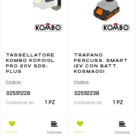
TASSELLATORE
TRAPANO
KOMBO KOP010L
PERCUSS. SMART
PRO 20V SDS-
12V CON BATT.
PLUS
KOSMA001
Codice:
Codice:
02591228
02592238
1 PZ
1 PZ
Confezione da:
Confezione da:
Wishlist
Wishlist
Confronta
Confronta