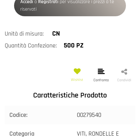
Accedi
o
Registrati
per visualizzare i prezzi a te
riservati
CN
Unità di misura:
500 PZ
Quantità Confezione:
Wishlist
Confronta
Condividi
Caratteristiche Prodotto
Codice:
00279540
Categoria
VITI, RONDELLE E