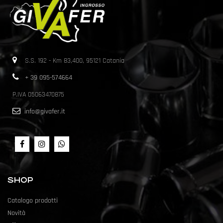
S.S. 192 - Km 83,400, 95121 Catania
+ 39 095-574664
P.IVA 05063470875
info@givafer.it
SHOP
Catalogo prodotti
Novità