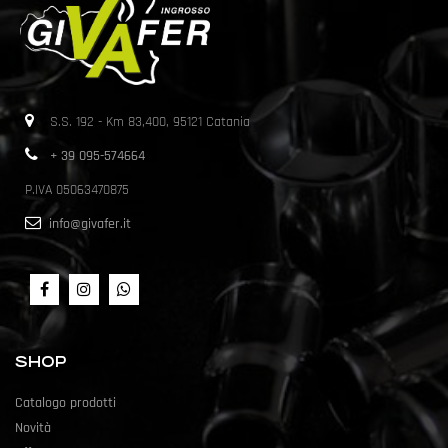
S.S. 192 - Km 83,400, 95121 Catania
+ 39 095-574664
P.IVA 05063470875
info@givafer.it
SHOP
Catalogo prodotti
Novità