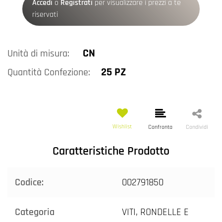
Accedi
o
Registrati
per visualizzare i prezzi a te
riservati
CN
Unità di misura:
25 PZ
Quantità Confezione:
Wishlist
Confronta
Condividi
Caratteristiche Prodotto
Codice:
002791850
Categoria
VITI, RONDELLE E