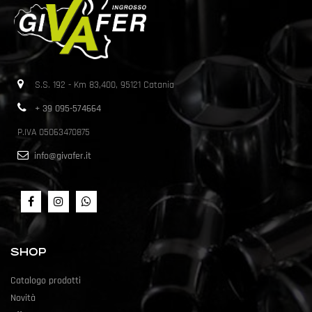
S.S. 192 - Km 83,400, 95121 Catania
+ 39 095-574664
P.IVA 05063470875
info@givafer.it
SHOP
Catalogo prodotti
Novità