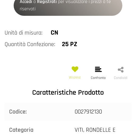
Accedi
o
Registrati
per visualizzare i prezzi a te
riservati
CN
Unità di misura:
25 PZ
Quantità Confezione:
Wishlist
Confronta
Condividi
Caratteristiche Prodotto
Codice:
0027912130
Categoria
VITI, RONDELLE E