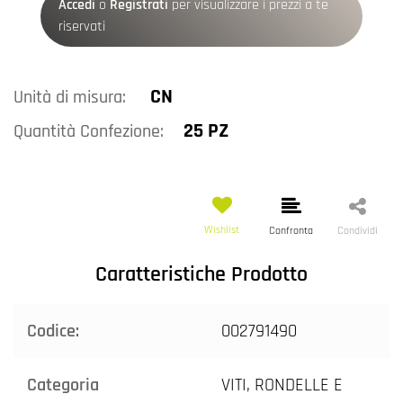
Accedi
o
Registrati
per visualizzare i prezzi a te
riservati
CN
Unità di misura:
25 PZ
Quantità Confezione:
Wishlist
Confronta
Condividi
Caratteristiche Prodotto
Codice:
002791490
Categoria
VITI, RONDELLE E