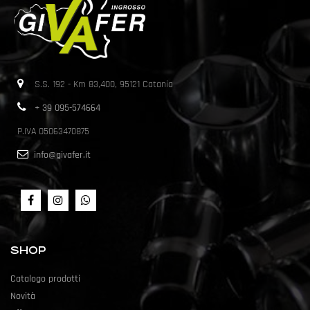
S.S. 192 - Km 83,400, 95121 Catania
+ 39 095-574664
P.IVA 05063470875
info@givafer.it
SHOP
Catalogo prodotti
Novità