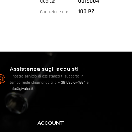
0019004
Codice:
100 PZ
Confezione da:
Assistenza sugli acquisti
Il nostro servizio di assistenza ti supporta in
tempo reale chiamando allo
+ 39 095-574664
e
info@givafer.it
.
ACCOUNT