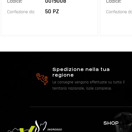
0019008
Codice:
Codice:
50 PZ
Confezione da:
Confezione da
Spedizione nella tua
regione
Le consegne vengono effettuate su tutto il
territorio nazionale, isole comprese.
SHOP