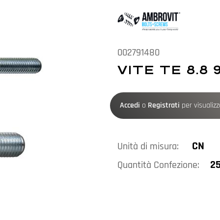
002791480
VITE TE 8.8 
Accedi
o
Registrati
per visualizza
CN
Unità di misura:
25
Quantità Confezione: