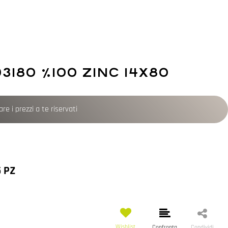
93180 %100 ZINC 14X80
re i prezzi a te riservati
 PZ
Wishlist
Confronta
Condividi