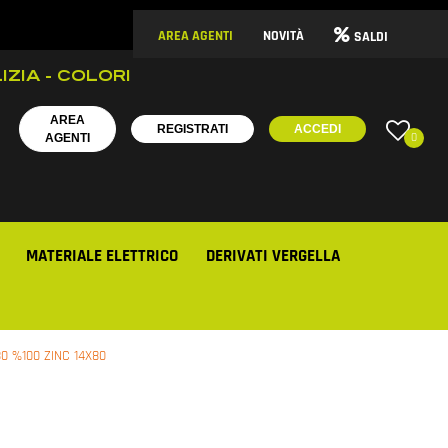
AREA AGENTI
NOVITÀ
SALDI
IZIA - COLORI
AREA
REGISTRATI
ACCEDI
0
AGENTI
MATERIALE ELETTRICO
DERIVATI VERGELLA
80 %100 ZINC 14X80