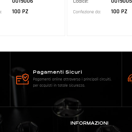
0019006
0019005
Codice:
100 PZ
100 PZ
:
Confezione da:
Pagamenti Sicuri
Pagamenti online attraverso i principali circuiti,
per acquisti in totale sicurezza.
INFORMAZIONI