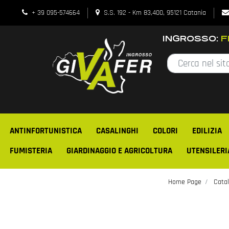
+ 39 095-574664
S.S. 192 - Km 83,400, 95121 Catania
INGROSSO:
FE
ANTINFORTUNISTICA
CASALINGHI
COLORI
EDILIZIA
FUMISTERIA
GIARDINAGGIO E AGRICOLTURA
UTENSILERI
Home Page
Catal