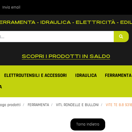
Invia email
RRAMENTA - IDRAULICA - ELETTRICITÀ - EDIL
SCOPRI I PRODOTTI IN SALD0
ELETTROUTENSILI E ACCESSORI
IDRAULICA
FERRAMENTA
A
ogo prodotti
FERRAMENTA
VITI, RONDELLE E BULLONI
VITE TE 8.8 931
Torna Indietro