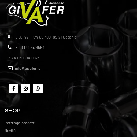
S.S. 192 - Km 83,400, 95121 Catania
+ 39 095-574664
P.IVA 05063470875
info@givafer.it
SHOP
Catalogo prodotti
Novità