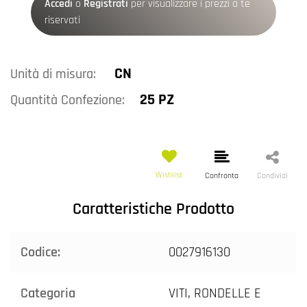
Accedi
o
Registrati
per visualizzare i prezzi a te
riservati
CN
Unità di misura:
25 PZ
Quantità Confezione:
Wishlist
Confronta
Condividi
Caratteristiche Prodotto
Codice:
0027916130
Categoria
VITI, RONDELLE E