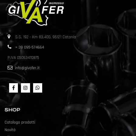
S.S. 192 - Km 83,400, 95121 Catania
+ 39 095-574664
P.IVA 05063470875
info@givafer.it
SHOP
Catalogo prodotti
Novità