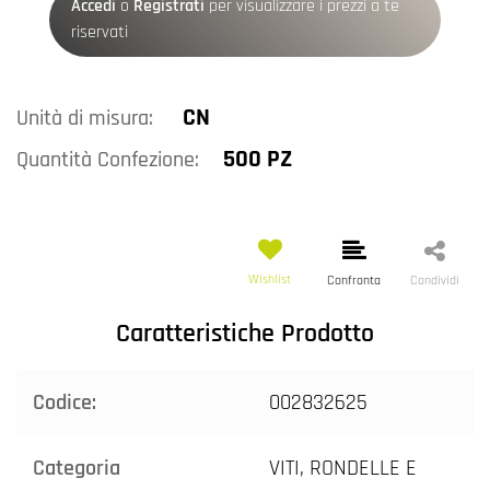
Accedi
o
Registrati
per visualizzare i prezzi a te
riservati
CN
Unità di misura:
500 PZ
Quantità Confezione:
Wishlist
Confronta
Condividi
Caratteristiche Prodotto
Codice:
002832625
Categoria
VITI, RONDELLE E