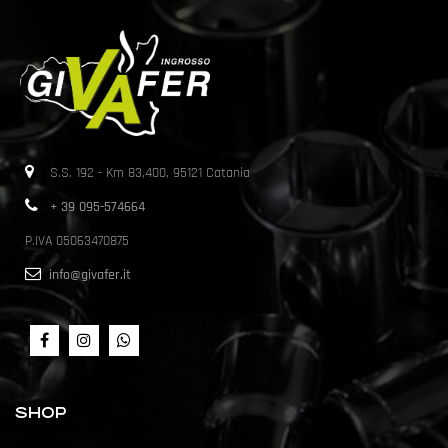
S.S. 192 - Km 83,400, 95121 Catania
+ 39 095-574664
P.IVA 05063470875
info@givafer.it
SHOP