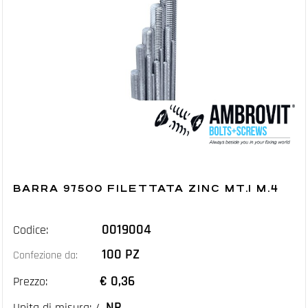
BARRA 97500 FILETTATA ZINC MT.1 M.4
0019004
Codice:
100 PZ
Confezione da:
€ 0,36
Prezzo:
NR
Unita di misura: /