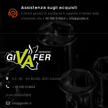
Assistenza sugli acquisti
Il nostro servizio di assistenza ti supporta in tempo reale
chiamando allo
+ 39 095-574664
e
info@givafer.it
.
S.S. 192 - Km 83,400, 95121 Catania
+ 39 095-574664
P.IVA 05063470875
info@givafer.it