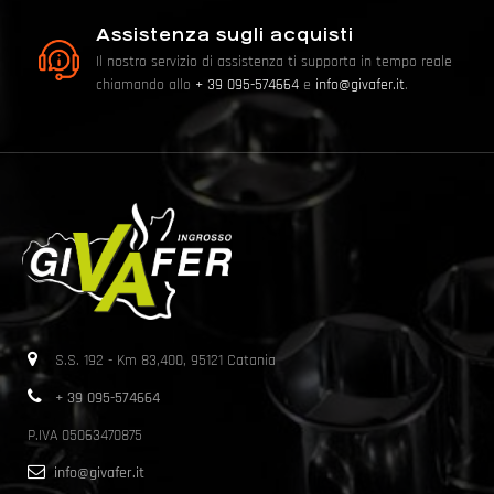
Assistenza sugli acquisti
Il nostro servizio di assistenza ti supporta in tempo reale
chiamando allo
+ 39 095-574664
e
info@givafer.it
.
S.S. 192 - Km 83,400, 95121 Catania
+ 39 095-574664
P.IVA 05063470875
info@givafer.it