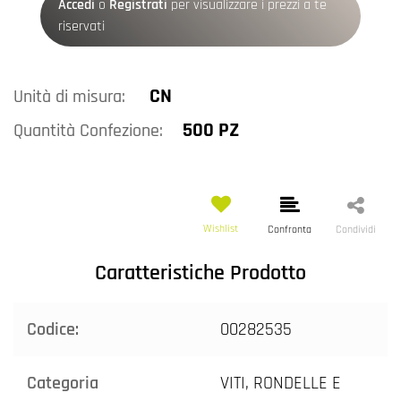
Accedi
o
Registrati
per visualizzare i prezzi a te
riservati
CN
Unità di misura:
500 PZ
Quantità Confezione:
Wishlist
Confronta
Condividi
Caratteristiche Prodotto
Codice:
00282535
Categoria
VITI, RONDELLE E