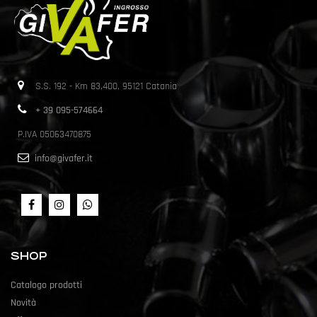
S.S. 192 - Km 83,400, 95121 Catania
+ 39 095-574664
P.IVA 05063470875
info@givafer.it
SHOP
Catalogo prodotti
Novità