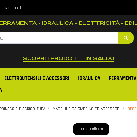
Invia email
RRAMENTA - IDRAULICA - ELETTRICITÀ - EDIL
SCOPRI I PRODOTTI IN SALD0
ELETTROUTENSILI E ACCESSORI
IDRAULICA
FERRAMENTA
A
RDINAGGIO E AGRICOLTURA
MACCHINE DA GIARDINO ED ACCESSORI
DECE
Torna Indietro