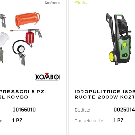
Wishlist
Confronta
PRESSORI 5 PZ.
IDROPULITRICE 180
XL KOMBO
RUOTE 2000W KO2
00166010
002501
Codice:
1 PZ
1 PZ
:
Confezione da: