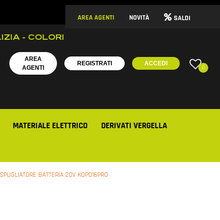
AREA AGENTI
NOVITÀ
SALDI
IZIA - COLORI
AREA
REGISTRATI
ACCEDI
0
AGENTI
MATERIALE ELETTRICO
DERIVATI VERGELLA
SPUGLIATORE BATTERIA 20V KOP016PRO