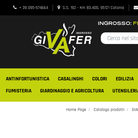
+ 39 095-574664
S.S. 192 - Km 83,400, 95121 Catania
INGROSSO:
FE
ANTINFORTUNISTICA
CASALINGHI
COLORI
EDILIZIA
FUMISTERIA
GIARDINAGGIO E AGRICOLTURA
UTENSILERI
Home Page
Catalogo prodotti
GIA