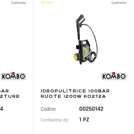
Wishlist
Confronta
Confronta
BAR
IDROPULITRICE 100BAR
72TURE
RUOTE 1200W KO272A
44
00250142
Codice:
1 PZ
Confezione da: