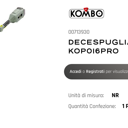
00713930
DECESPUGLI
KOP016PRO
Accedi
o
Registrati
per visualizza
NR
Unità di misura:
1 
Quantità Confezione: