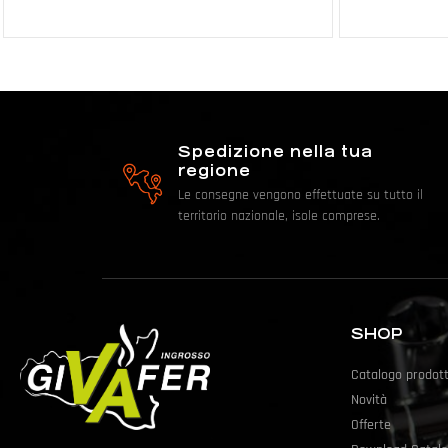
Spedizione nella tua
regione
Le consegne vengono effettuate su tutto il
territorio nazionale, isole comprese.
SHOP
Catalogo prodott
Novità
Offerte