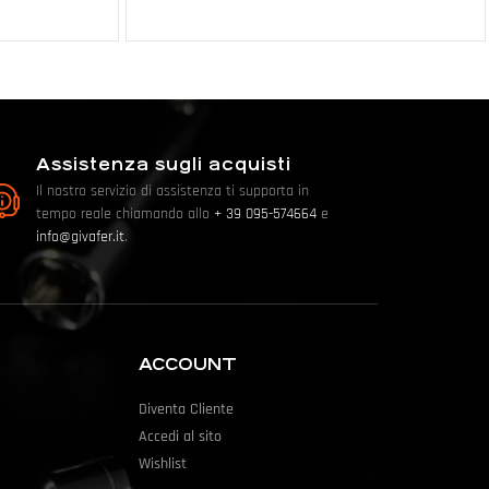
Assistenza sugli acquisti
Il nostro servizio di assistenza ti supporta in
tempo reale chiamando allo
+ 39 095-574664
e
info@givafer.it
.
ACCOUNT
Diventa Cliente
Accedi al sito
Wishlist