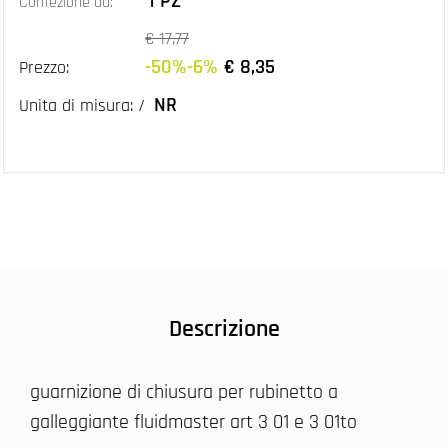
1 PZ
Confezione da:
€ 17,77
-50%-6%
€ 8,35
Prezzo:
NR
Unita di misura: /
Descrizione
guarnizione di chiusura per rubinetto a
galleggiante fluidmaster art 3 01 e 3 01to