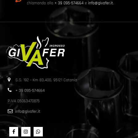
chiamando allo
+ 39 095-574664
e
info@givafer.it
.
S.S. 192 - Km 83,400, 95121 Catania
+ 39 095-574664
P.IVA 05063470875
info@givafer.it