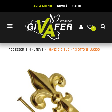
AREA AGENTI
NOVITÀ
SALDI
Open menu
0
ACCESSORI E MINUTERIE
GANCIO GIGLIO NR.3 OTTONE LUCIDO