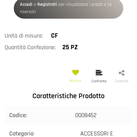
Accedi
o
Registrati
per visualizzare i prezzi a te
riservati
CF
Unità di misura:
25 PZ
Quantità Confezione:
Wishlist
Confronta
Condividi
Caratteristiche Prodotto
Codice:
0008452
Categoria
ACCESSORI E