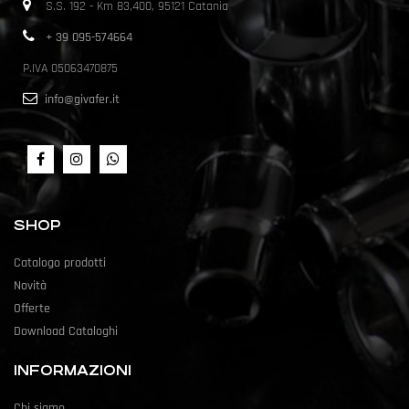
S.S. 192 - Km 83,400, 95121 Catania
+ 39 095-574664
P.IVA 05063470875
info@givafer.it
SHOP
Catalogo prodotti
Novità
Offerte
Download Cataloghi
INFORMAZIONI
Chi siamo