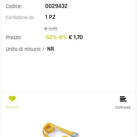
0029432
Codice:
1 PZ
Confezione da:
€ 3,70
-50%-8%
€ 1,70
Prezzo:
NR
Unita di misura: /
Wishlist
Confronta