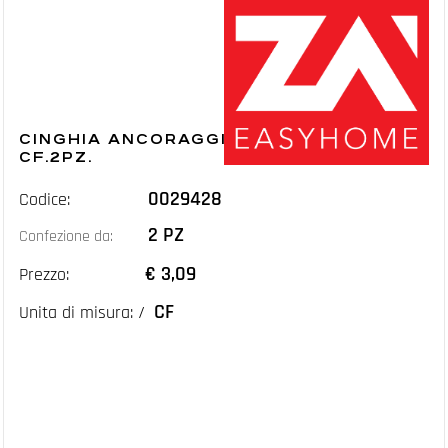
CINGHIA ANCORAGGIO MM.25 MT.2,5
CF.2PZ.
0029428
Codice:
2 PZ
Confezione da:
€ 3,09
Prezzo:
CF
Unita di misura: /