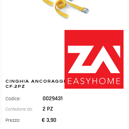
CINGHIA ANCORAGGIO MM.25 MT.4,5
CF.2PZ
0029431
Codice:
2 PZ
Confezione da:
€ 3,90
Prezzo: