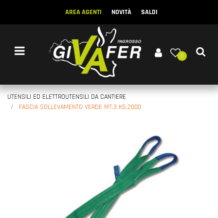
AREA AGENTI
NOVITÀ
SALDI
Open menu
0
UTENSILI ED ELETTROUTENSILI DA CANTIERE
FASCIA SOLLEVAMENTO VERDE MT.3 KG.2000