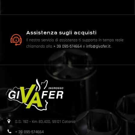
Assistenza sugli acquisti
Il nostro servizio di assistenza ti supporta in tempo reale
chiamando allo
+ 39 095-574664
e
info@givafer.it
.
S.S. 192 - Km 83,400, 95121 Catania
+ 39 095-574664