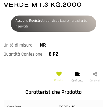
VERDE MT.3 KG.2000
Accedi
o
Registrati
per visualizzare i prezzi a te
riservati
NR
Unità di misura:
6 PZ
Quantità Confezione:
Wishlist
Confronta
Condividi
Caratteristiche Prodotto