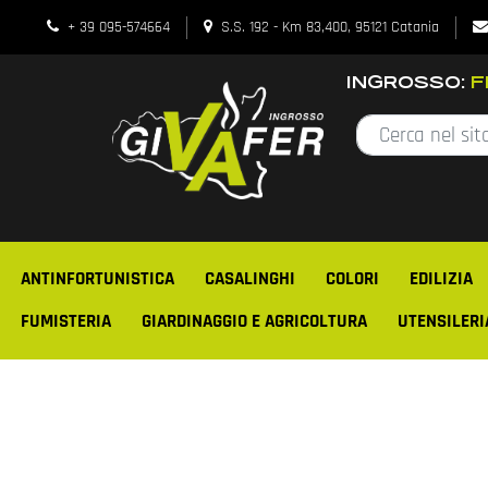
+ 39 095-574664
S.S. 192 - Km 83,400, 95121 Catania
INGROSSO:
FE
ANTINFORTUNISTICA
CASALINGHI
COLORI
EDILIZIA
FUMISTERIA
GIARDINAGGIO E AGRICOLTURA
UTENSILERI