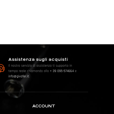
Assistenza sugli acquisti
Il nostro servizio di assistenza ti supporta in
tempo reale chiamando allo
+ 39 095-574664
e
info@givafer.it
.
ACCOUNT