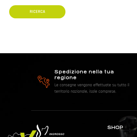
Spedizione nella tua
regione
Le consegne vengono effettuate su tutto il
territorio nazionale, isole comprese.
SHOP