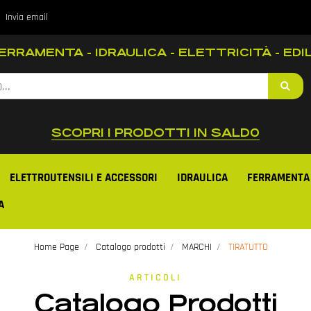
Invia email
RRAMENTA - IDRAULICA - ELETTRICITÀ - EDIL
SCOPRI I PRODOTTI IN SALD0
ELETTROUTENSILI E ACCESSORI
IDRAULICA
FERRAMENTA
A
Home Page
Catalogo prodotti
MARCHI
TIRATUTTO
ARTICOLI
Catalogo Prodotti