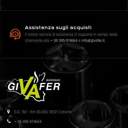
Assistenza sugli acquisti
Il nostro servizio di assistenza ti supporta in tempo reale
chiamando allo
+ 39 095-574664
e
info@givafer.it
.
S.S. 192 - Km 83,400, 95121 Catania
+ 39 095-574664