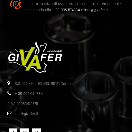
Il nostro servizio di assistenza ti supporta in tempo reale
chiamando allo
+ 39 095-574664
e
info@givafer.it
.
S.S. 192 - Km 83,400, 95121 Catania
+ 39 095-574664
P.IVA 05063470875
info@givafer.it