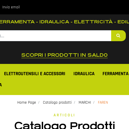
Invia email
RRAMENTA - IDRAULICA - ELETTRICITÀ - EDIL
SCOPRI I PRODOTTI IN SALD0
ELETTROUTENSILI E ACCESSORI
IDRAULICA
FERRAMENTA
A
Home Page
Catalogo prodotti
MARCHI
FAREN
ARTICOLI
Catalogo Prodotti