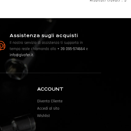
Risultati trovati : 5
Assistenza sugli acquisti
Il nostro servizio di assistenza ti supporta in
tempo reale chiamando allo
+ 39 095-574664
e
info@givafer.it
.
ACCOUNT
Diventa Cliente
Accedi al sito
Wishlist