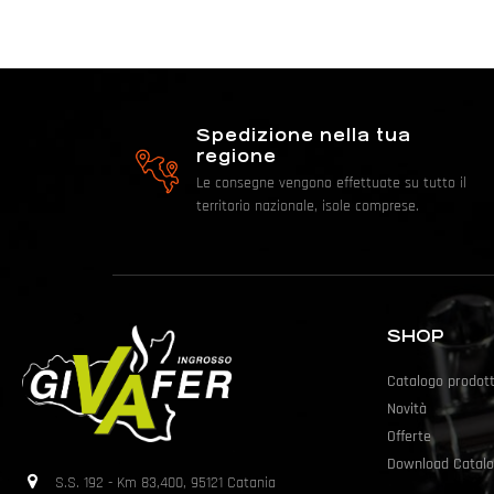
Spedizione nella tua
regione
Le consegne vengono effettuate su tutto il
territorio nazionale, isole comprese.
SHOP
Catalogo prodott
Novità
Offerte
Download Catalo
S.S. 192 - Km 83,400, 95121 Catania