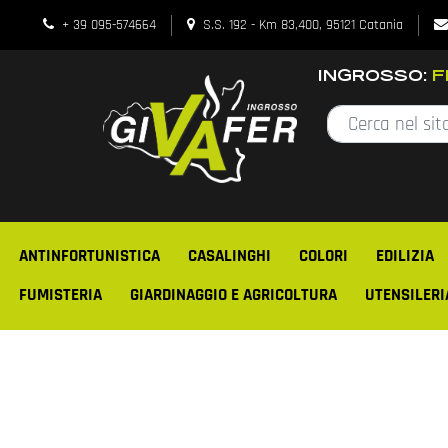
+ 39 095-574664
S.S. 192 - Km 83,400, 95121 Catania
INGROSSO:
FE
ANTINFORTUNISTICA
CASALINGHI
COLORI
EDILIZIA
FUMISTERIA
GIARDINAGGIO E AGRICOLTURA
UTENSILERI