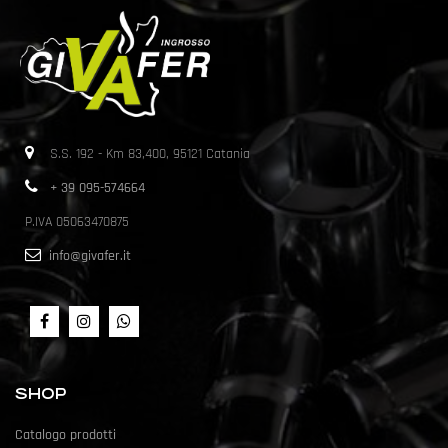
S.S. 192 - Km 83,400, 95121 Catania
+ 39 095-574664
P.IVA 05063470875
info@givafer.it
SHOP
Catalogo prodotti