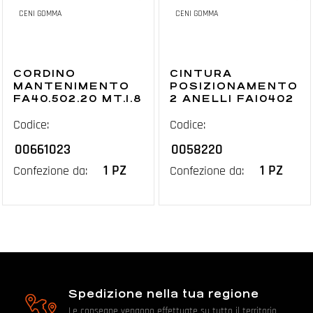
CENI GOMMA
CENI GOMMA
CORDINO
CINTURA
MANTENIMENTO
POSIZIONAMENTO
FA40.502.20 MT.1.8
2 ANELLI FA10402
Codice:
Codice:
00661023
0058220
1 PZ
1 PZ
Confezione da:
Confezione da:
Spedizione nella tua regione
Le consegne vengono effettuate su tutto il territorio