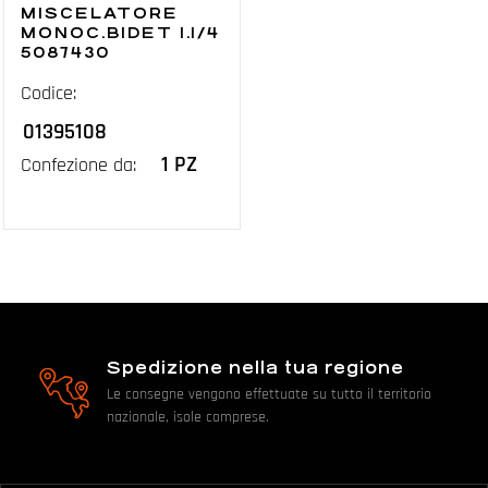
MISCELATORE
MONOC.BIDET 1.1/4
5087430
Codice:
01395108
1 PZ
Confezione da:
Spedizione nella tua regione
Le consegne vengono effettuate su tutto il territorio
nazionale, isole comprese.