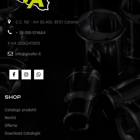
S.S. 192 - Km 83,400, 95121 Catania
+ 39 095-574664
P.IVA 05063470875
info@givafer.it
SHOP
Catalogo prodotti
Novità
Offerte
Download Cataloghi