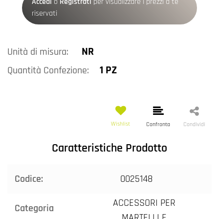
Accedi
o
Registrati
per visualizzare i prezzi a te
riservati
NR
Unità di misura:
1 PZ
Quantità Confezione:
Wishlist
Confronta
Condividi
Caratteristiche Prodotto
Codice:
0025148
ACCESSORI PER
Categoria
MARTELLI E