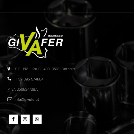
S.S. 192 - Km 83,400, 95121 Catania
+ 39 095-574664
P.IVA 05063470875
info@givafer.it