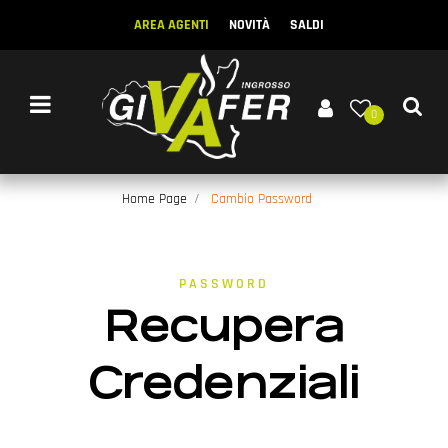
AREA AGENTI
NOVITÀ
SALDI
Open menu
0
Home Page
Cambio Password
PASSWORD
Recupera
Credenziali