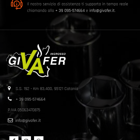
Il nostro servizio di assistenza ti supporta in tempo reale
chiamando allo
+ 39 095-574664
e
info@givafer.it
.
S.S. 192 - Km 83,400, 95121 Catania
+ 39 095-574664
P.IVA 05063470875
info@givafer.it