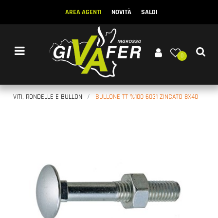
AREA AGENTI
NOVITÀ
SALDI
Open menu
0
VITI, RONDELLE E BULLONI
BULLONE TT %100 6031 ZINCATO 8X40