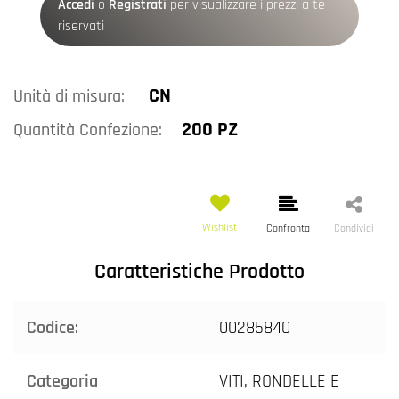
Accedi
o
Registrati
per visualizzare i prezzi a te
riservati
CN
Unità di misura:
200 PZ
Quantità Confezione:
Wishlist
Confronta
Condividi
Caratteristiche Prodotto
Codice:
00285840
Categoria
VITI, RONDELLE E