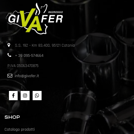
S.S. 192 - Km 83,400, 95121 Catania
+ 39 095-574664
P.IVA 05063470875
info@givafer.it
SHOP
Catalogo prodotti