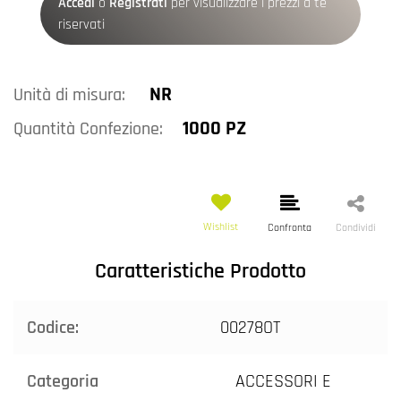
Accedi
o
Registrati
per visualizzare i prezzi a te
riservati
NR
Unità di misura:
1000 PZ
Quantità Confezione:
Wishlist
Confronta
Condividi
Caratteristiche Prodotto
Codice:
00278OT
Categoria
ACCESSORI E