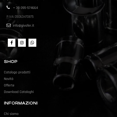
+ 39 095-574664
P.IVA 05063470875
info@givafer.it
SHOP
Catalogo prodotti
Novità
Offerte
Download Cataloghi
INFORMAZIONI
Chi siamo