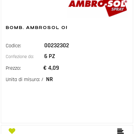
BOMB. AMBROSOL ORO DUCATO ML.400
00232302
Codice:
6 PZ
Confezione da:
€ 4,09
Prezzo:
NR
Unita di misura: /