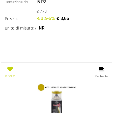
6 PZ
Confezione da:
€ 7,70
-50%-5%
€ 3,66
Prezzo:
NR
Unita di misura: /
Wishlist
Confronta