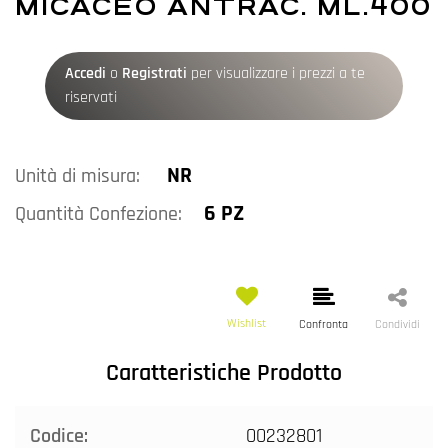
MICACEO ANTRAC. ML.400
Accedi
o
Registrati
per visualizzare i prezzi a te
riservati
NR
Unità di misura:
6 PZ
Quantità Confezione:
Wishlist
Confronta
Condividi
Caratteristiche Prodotto
Codice:
00232801