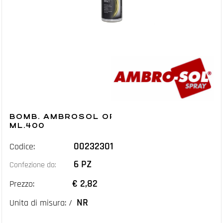
BOMB. AMBROSOL ORO RICCO PAL.
ML.400
00232301
Codice:
6 PZ
Confezione da:
€ 2,82
Prezzo:
NR
Unita di misura: /