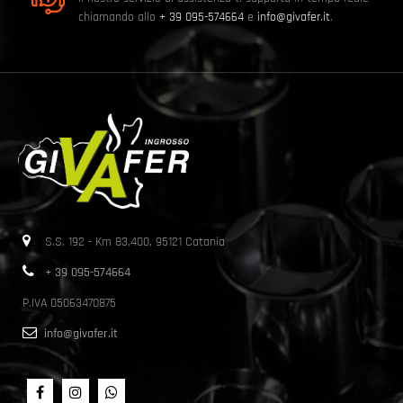
chiamando allo
+ 39 095-574664
e
info@givafer.it
.
S.S. 192 - Km 83,400, 95121 Catania
+ 39 095-574664
P.IVA 05063470875
info@givafer.it