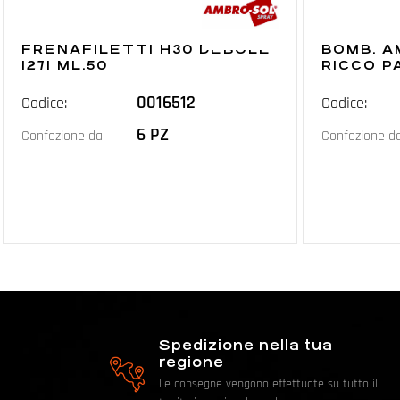
FRENAFILETTI H30 DEBOLE
BOMB. 
I271 ML.50
RICCO P
0016512
Codice:
Codice:
6 PZ
Confezione da:
Confezione da
Spedizione nella tua
regione
Le consegne vengono effettuate su tutto il