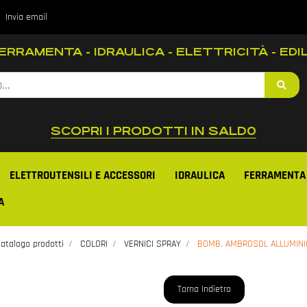
Invia email
RRAMENTA - IDRAULICA - ELETTRICITÀ - EDIL
SCOPRI I PRODOTTI IN SALD0
ELETTROUTENSILI E ACCESSORI
IDRAULICA
FERRAMENTA
A
atalogo prodotti
COLORI
VERNICI SPRAY
BOMB. AMBROSOL ALLUMINI
Torna Indietro