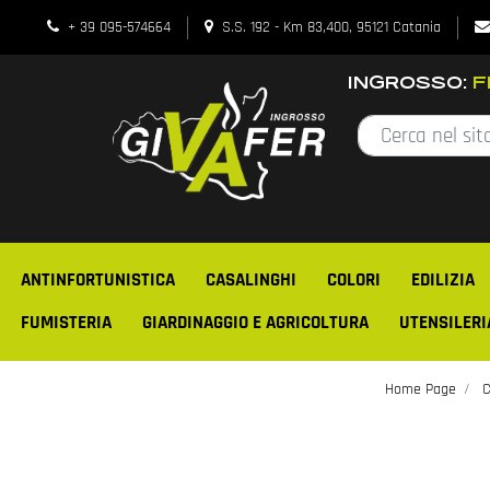
+ 39 095-574664
S.S. 192 - Km 83,400, 95121 Catania
INGROSSO:
FE
ANTINFORTUNISTICA
CASALINGHI
COLORI
EDILIZIA
FUMISTERIA
GIARDINAGGIO E AGRICOLTURA
UTENSILERI
Home Page
C