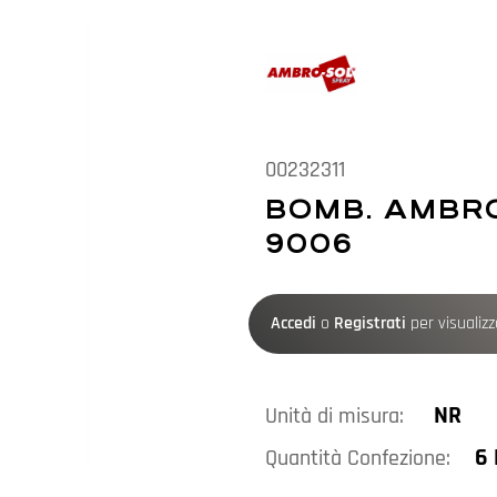
00232311
BOMB. AMBR
9006
Accedi
o
Registrati
per visualizza
NR
Unità di misura:
6 
Quantità Confezione: