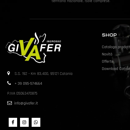
territorio nazionale, isole comprese.
SHOP
Catalogo prodott
Novità
Offerte
Download Catalo
S.S. 192 - Km 83,400, 95121 Catania
+ 39 095-574664
P.IVA 05063470875
info@givafer.it