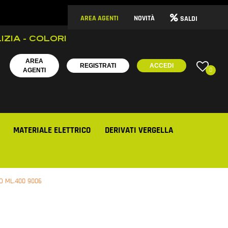
AREA AGENTI
NOVITÀ
SALDI
IZIA - COLORI
AREA
REGISTRATI
ACCEDI
0
AGENTI
MATERIALE ELETTRICO
DERIVATI VERGELLA
O ML.400 9006