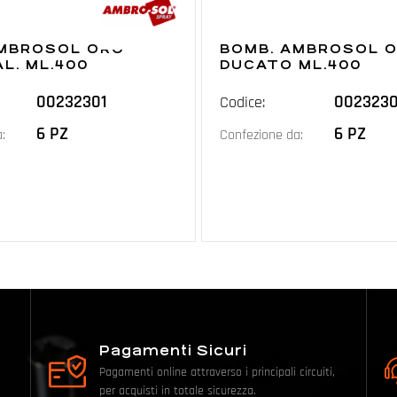
AMBROSOL ORO
BOMB. AMBROSOL 
AL. ML.400
DUCATO ML.400
00232301
002323
Codice:
6 PZ
6 PZ
:
Confezione da:
Pagamenti Sicuri
Pagamenti online attraverso i principali circuiti,
per acquisti in totale sicurezza.