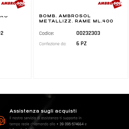
ORO
BOMB. AMBROSOL
METALLIZZ. RAME ML.400
02
00232303
Codice:
6 PZ
Confezione da:
Assistenza sugli acquisti
Il nostro servizio di assistenza ti supporta in
tempo reale chiamando allo
+ 39 095-574664
e