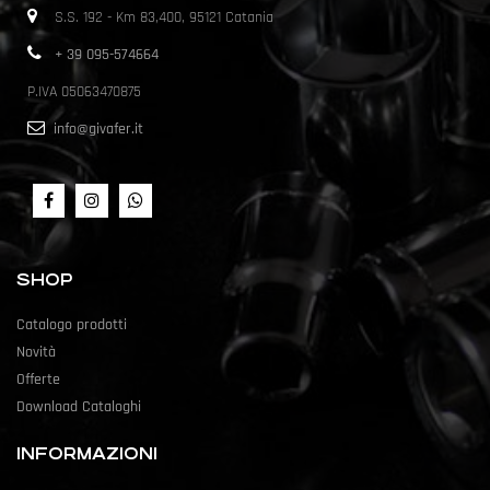
S.S. 192 - Km 83,400, 95121 Catania
+ 39 095-574664
P.IVA 05063470875
info@givafer.it
SHOP
Catalogo prodotti
Novità
Offerte
Download Cataloghi
INFORMAZIONI