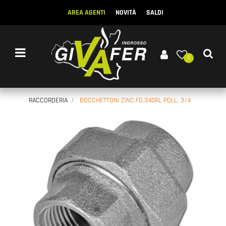
AREA AGENTI
NOVITÀ
SALDI
Open menu
0
RACCORDERIA
BOCCHETTONI ZINC.FG.340RL POLL. 3/4