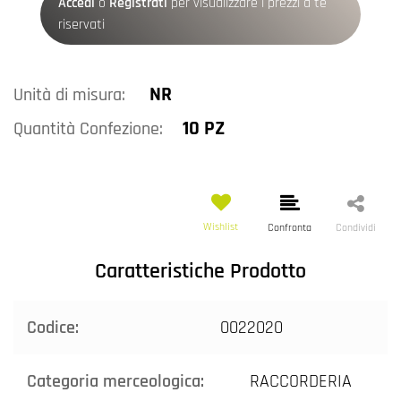
Accedi
o
Registrati
per visualizzare i prezzi a te
riservati
NR
Unità di misura:
10 PZ
Quantità Confezione:
Wishlist
Confronta
Condividi
Caratteristiche Prodotto
Codice:
0022020
Categoria merceologica:
RACCORDERIA