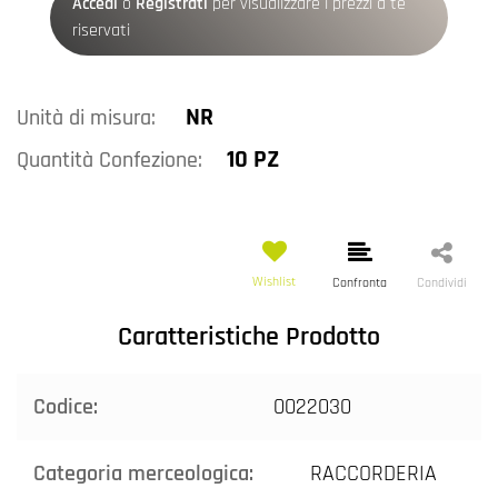
Accedi
o
Registrati
per visualizzare i prezzi a te
riservati
NR
Unità di misura:
10 PZ
Quantità Confezione:
Wishlist
Confronta
Condividi
Caratteristiche Prodotto
Codice:
0022030
Categoria merceologica:
RACCORDERIA