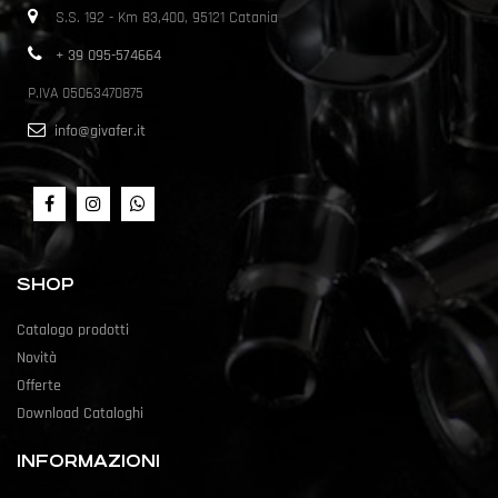
S.S. 192 - Km 83,400, 95121 Catania
+ 39 095-574664
P.IVA 05063470875
info@givafer.it
SHOP
Catalogo prodotti
Novità
Offerte
Download Cataloghi
INFORMAZIONI