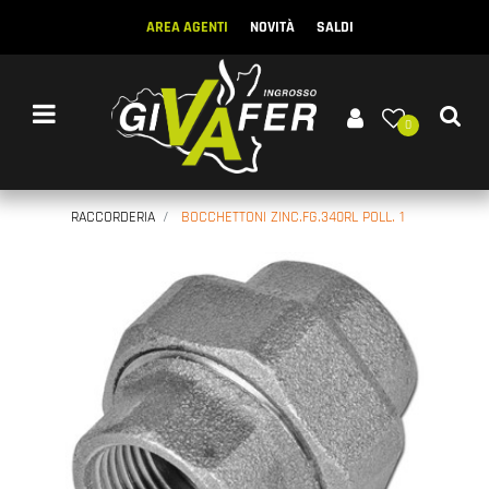
AREA AGENTI
NOVITÀ
SALDI
Open menu
0
RACCORDERIA
BOCCHETTONI ZINC.FG.340RL POLL. 1