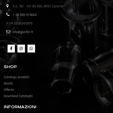
S.S. 192 - Km 83,400, 95121 Catania
+ 39 095-574664
P.IVA 05063470875
info@givafer.it
SHOP
Catalogo prodotti
Novità
Offerte
Download Cataloghi
INFORMAZIONI