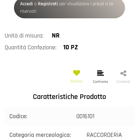
Accedi
o
Registrati
per visualizzare i prezzi a te
riservati
NR
Unità di misura:
10 PZ
Quantità Confezione:
Wishlist
Confronta
Condividi
Caratteristiche Prodotto
Codice:
0016101
Categoria merceologica:
RACCORDERIA