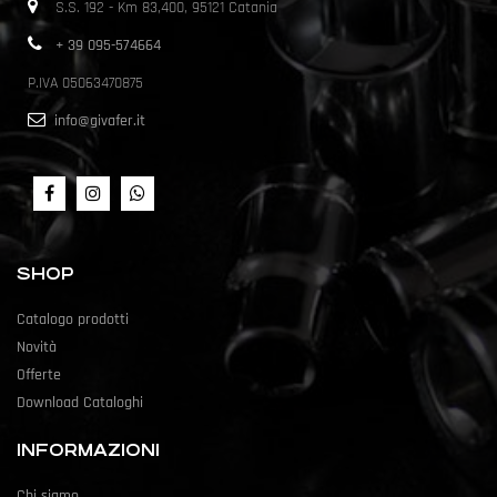
S.S. 192 - Km 83,400, 95121 Catania
+ 39 095-574664
P.IVA 05063470875
info@givafer.it
SHOP
Catalogo prodotti
Novità
Offerte
Download Cataloghi
INFORMAZIONI
Chi siamo