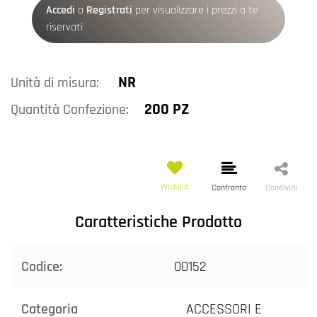
Accedi
o
Registrati
per visualizzare i prezzi a te
riservati
NR
Unità di misura:
200 PZ
Quantità Confezione:
Wishlist
Confronta
Condividi
Caratteristiche Prodotto
Codice:
00152
Categoria
ACCESSORI E