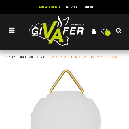
AREA AGENTI
NOVITÀ
SALDI
Open menu
0
ACCESSORI E MINUTERIE
ATTACCAGLIE IN TELA GOM. MM.30 200PZ.