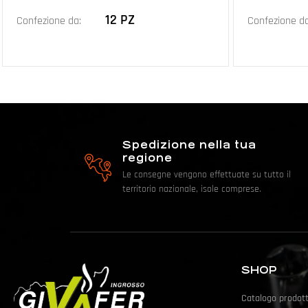
12 PZ
Confezione da:
Confezione da
Spedizione nella tua
regione
Le consegne vengono effettuate su tutto il
territorio nazionale, isole comprese.
SHOP
Catalogo prodott