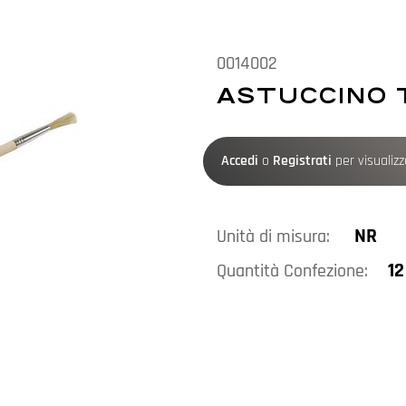
0014002
ASTUCCINO 
Accedi
o
Registrati
per visualizza
NR
Unità di misura:
12
Quantità Confezione: