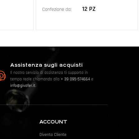
12 PZ
Confezione da:
Assistenza sugli acquisti
Il nostro servizio di assistenza ti supporta in
tempo reale chiamando allo
+ 39 095-574664
e
info@givafer.it
.
ACCOUNT
Diventa Cliente