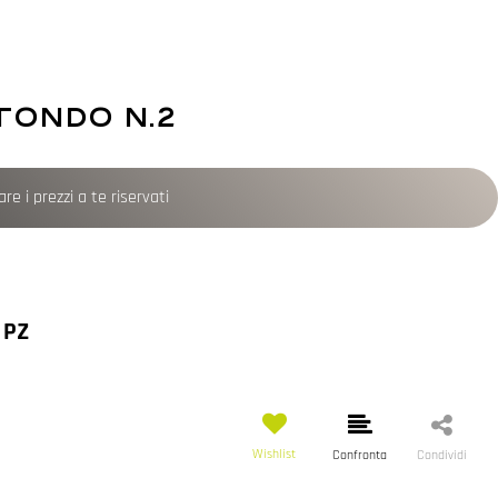
TONDO N.2
re i prezzi a te riservati
 PZ
Wishlist
Confronta
Condividi