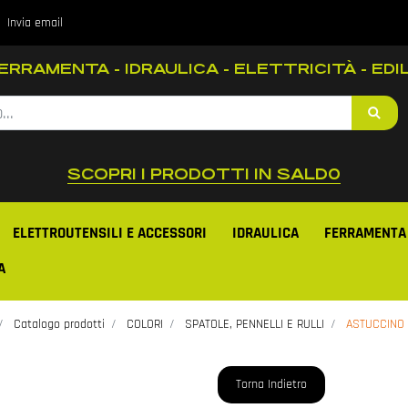
Invia email
RRAMENTA - IDRAULICA - ELETTRICITÀ - EDIL
SCOPRI I PRODOTTI IN SALD0
ELETTROUTENSILI E ACCESSORI
IDRAULICA
FERRAMENTA
A
Catalogo prodotti
COLORI
SPATOLE, PENNELLI E RULLI
ASTUCCINO 
Torna Indietro