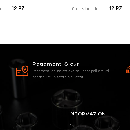
12 PZ
12 PZ
:
Confezione da:
Pagamenti Sicuri
Pagamenti online attraverso i principali circuiti,
per acquisti in totale sicurezza.
INFORMAZIONI
i
Chi siamo