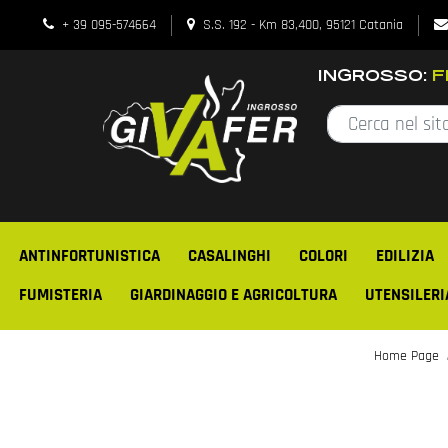
+ 39 095-574664
S.S. 192 - Km 83,400, 95121 Catania
INGROSSO:
FE
ANTINFORTUNISTICA
CASALINGHI
COLORI
EDILIZIA
FUMISTERIA
GIARDINAGGIO E AGRICOLTURA
UTENSILERI
Home Page