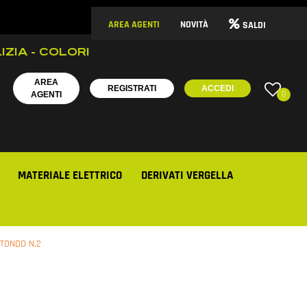
AREA AGENTI
NOVITÀ
SALDI
IZIA - COLORI
AREA
REGISTRATI
ACCEDI
0
AGENTI
MATERIALE ELETTRICO
DERIVATI VERGELLA
TONDO N.2