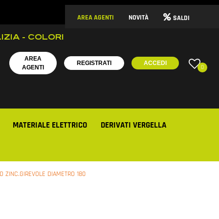
AREA AGENTI
NOVITÀ
SALDI
IZIA - COLORI
AREA
REGISTRATI
ACCEDI
0
AGENTI
MATERIALE ELETTRICO
DERIVATI VERGELLA
O ZINC.GIREVOLE DIAMETRO 180