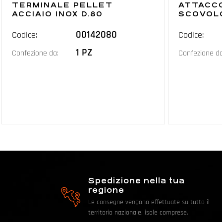
TERMINALE PELLET
ATTACCO
ACCIAIO INOX D.80
SCOVOL
00142080
Codice:
Codice:
1 PZ
Confezione da:
Confezione da
Spedizione nella tua
regione
Le consegne vengono effettuate su tutto il
territorio nazionale, isole comprese.