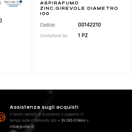
ER
ASPIRAFUMO
 140
ZINC.GIREVOLE DIAMETRO
100
0
00142210
Codice:
1 PZ
Confezione da:
Assistenza sugli acquisti
Il nostro servizio di assistenza ti supporta in
tempo reale chiamando allo
+ 39 095-574664
e
info@givafer.it
.