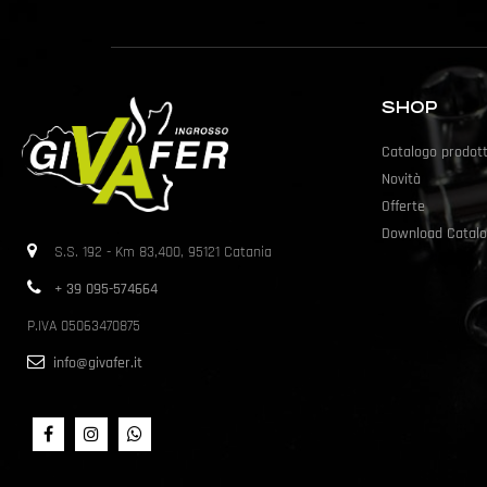
SHOP
Catalogo prodott
Novità
Offerte
Download Catalo
S.S. 192 - Km 83,400, 95121 Catania
+ 39 095-574664
P.IVA 05063470875
info@givafer.it