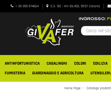
+ 39 095-574664
S.S. 192 - Km 83,400, 95121 Catania
INGROSSO:
FE
ANTINFORTUNISTICA
CASALINGHI
COLORI
EDILIZIA
FUMISTERIA
GIARDINAGGIO E AGRICOLTURA
UTENSILERI
Home Page
Catalogo prodott