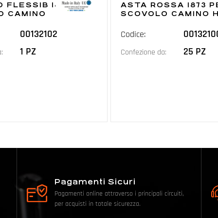
 FLESSIB 1876 PER
ASTA ROSSA 1873 P
O CAMINO
SCOVOLO CAMINO H
00132102
0013210
Codice:
1 PZ
25 PZ
:
Confezione da:
Pagamenti Sicuri
Pagamenti online attraverso i principali circuiti,
per acquisti in totale sicurezza.