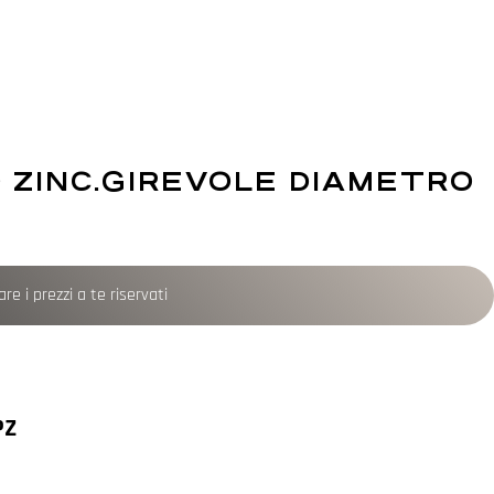
 ZINC.GIREVOLE DIAMETRO
re i prezzi a te riservati
PZ