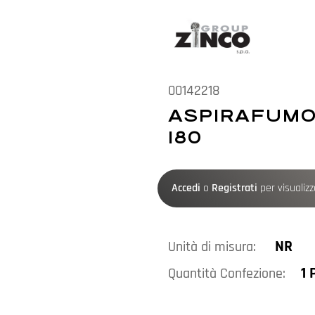
00142218
ASPIRAFUMO
180
Accedi
o
Registrati
per visualizza
NR
Unità di misura:
1 
Quantità Confezione: