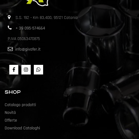
S.S. 192 - Km 83,400, 95121 Catania
+ 39 095-574664
P.IVA 05063470875
info@givafer.it
SHOP
Catalogo prodotti
Novità
Offerte
Download Cataloghi