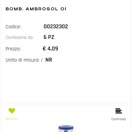
BOMB. AMBROSOL ORO DUCATO ML.400
00232302
Codice:
6 PZ
Confezione da:
€ 4,09
Prezzo:
NR
Unita di misura: /
Wishlist
Confronta