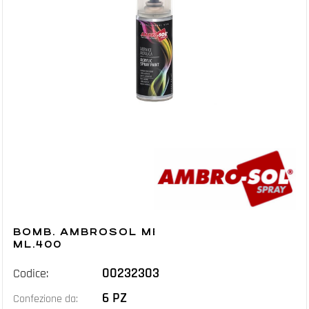
BOMB. AMBROSOL METALLIZZ. RAME
ML.400
00232303
Codice:
6 PZ
Confezione da: