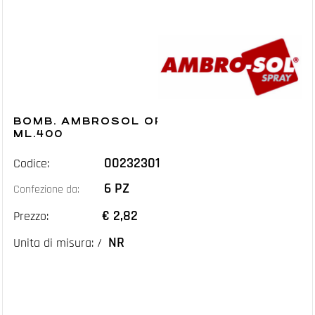
BOMB. AMBROSOL ORO RICCO PAL.
ML.400
00232301
Codice:
6 PZ
Confezione da:
€ 2,82
Prezzo:
NR
Unita di misura: /