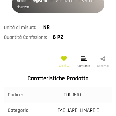
Accedi
o
Registrati
per visualizzare i prezzi a te
riservati
NR
Unità di misura:
6 PZ
Quantità Confezione:
Wishlist
Confronta
Condividi
Caratteristiche Prodotto
Codice:
0009510
Categoria
TAGLIARE, LIMARE E