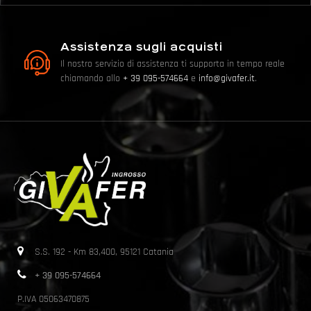
Assistenza sugli acquisti
Il nostro servizio di assistenza ti supporta in tempo reale
chiamando allo
+ 39 095-574664
e
info@givafer.it
.
S.S. 192 - Km 83,400, 95121 Catania
+ 39 095-574664
P.IVA 05063470875