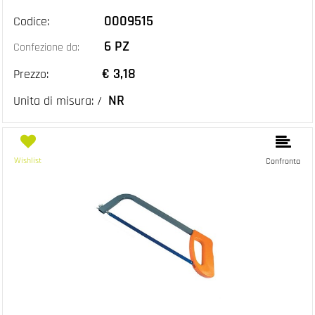
0009515
Codice:
6 PZ
Confezione da:
€ 3,18
Prezzo:
NR
Unita di misura: /
Wishlist
Confronta