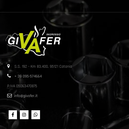
S.S. 192 - Km 83,400, 95121 Catania
+ 39 095-574664
P.IVA 05063470875
info@givafer.it